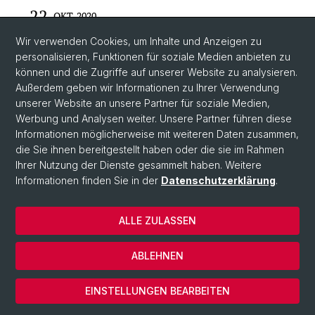
22
OKT. 2020
Zeit:
18:00
Wir verwenden Cookies, um Inhalte und Anzeigen zu
personalisieren, Funktionen für soziale Medien anbieten zu
Ort:
Aula der Universität Basel, Kollegienhaus
Veranstalter:
Theologische Fakultät
können und die Zugriffe auf unserer Website zu analysieren.
Außerdem geben wir Informationen zu Ihrer Verwendung
VERANSTALTUNGEN
unserer Website an unsere Partner für soziale Medien,
Diplomfeier 2020 der Theologischen
Werbung und Analysen weiter. Unsere Partner führen diese
Fakultät
Informationen möglicherweise mit weiteren Daten zusammen,
die Sie ihnen bereitgestellt haben oder die sie im Rahmen
Ihrer Nutzung der Dienste gesammelt haben. Weitere
Informationen finden Sie in der
Datenschutzerklärung
.
ALLE ZULASSEN
ABLEHNEN
EINSTELLUNGEN BEARBEITEN
Rückblick : am Donnerstag, 22. Oktober 2020, fand die