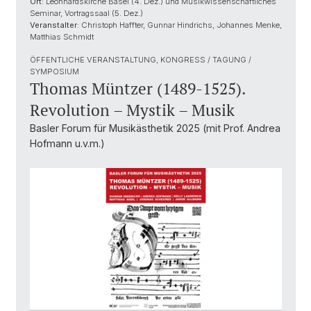
Ort:
Leonhardskirche Basel (4. Dez.) und Musikwissenschaftliches
Seminar, Vortragssaal (5. Dez.)
Veranstalter:
Christoph Haffter, Gunnar Hindrichs, Johannes Menke,
Matthias Schmidt
ÖFFENTLICHE VERANSTALTUNG, KONGRESS / TAGUNG /
SYMPOSIUM
Thomas Müntzer (1489-1525).
Revolution – Mystik – Musik
Basler Forum für Musikästhetik 2025 (mit Prof. Andrea
Hofmann u.v.m.)