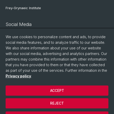
Frey-Grynaeic Institute
Social Media
Theological Faculty
We use cookies to personalize content and ads, to provide
social media features, and to analyze traffic to our website.
We also share information about your use of our website
Center for Jewish Studies
with our social media, advertising and analytics partners. Our
partners may combine this information with other information
that you have provided to them or that they have collected
ZRWP
as part of your use of the services. Further information in the
Privacy policy
.
© University of Basel
ACCEPT
Privacy Policy
Theological Faculty
REJECT
Masthead and contact
Cookies