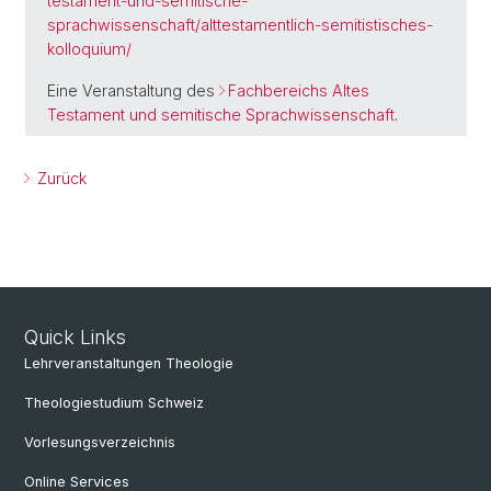
testament-und-semitische-
sprachwissenschaft/alttestamentlich-semitistisches-
kolloquium/
Eine Veranstaltung des
Fachbereichs Altes
Testament und semitische Sprachwissenschaft
.
Zurück
Quick Links
Lehrveranstaltungen Theologie
Theologiestudium Schweiz
Vorlesungsverzeichnis
Online Services