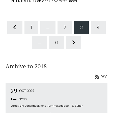
INTER*RELIGIO an der Universität Basel
1
...
2
3
4
...
6
Archive to 2018
RSS
29
OCT 2025
Time:
18:30
Location:
Johanneskirche , Limmatstrasse 112, Zürich