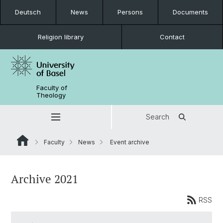
Deutsch
News
Persons
Documents
Religion library
Contact
Faculty of
Theology
Search
Faculty
News
Event archive
Archive 2021
RSS