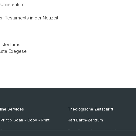
 Christentum
n Testaments in der Neuzeit
ristentums
sste Exegese
line Services
Theologische Zeitschrift
iPrint > Scan - Copy - Print
Karl Barth-Zentrum
-Services
Frey-Grynaeisches Institut