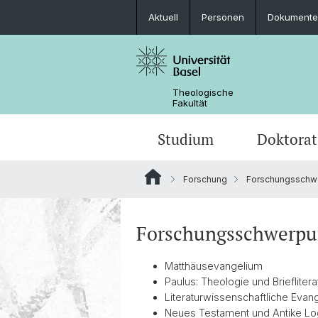
Aktuell
Personen
Dokumente
Theologische
Fakultät
Studium
Doktorat
Forschung
Forschungsschw
Studienangebote
Informationen zum Doktorat
Forschungsdatenmanagement
Auszeichnungen
Studienplanung
Doktorierende der Theologischen Fa
Forschungsnetzwerke
Organisation
Forschungsschwerpu
Publikationen
AlumniTheologie
Matthäusevangelium
Paulus: Theologie und Brieflitera
Karl Barth-Zentrum
Literaturwissenschaftliche Eva
Neues Testament und Antike Lo