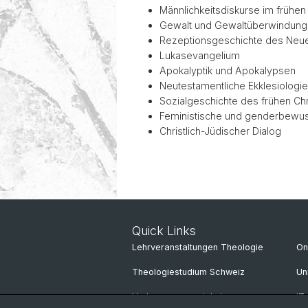
Männlichkeitsdiskurse im frühen
Geschichte
Gewalt und Gewaltüberwindung
Rezeptionsgeschichte des Neue
Lukasevangelium
Apokalyptik und Apokalypsen
Neutestamentliche Ekklesiologie
Sozialgeschichte des frühen Ch
Feministische und genderbewu
Christlich-Jüdischer Dialog
Quick Links
Lehrveranstaltungen Theologie
On
Theologiestudium Schweiz
Un
Vorlesungsverzeichnis
IT