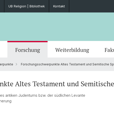
UB Religion | Bibliothek
Kontakt
Forschung
Weiterbildung
Fak
erpunkte
Forschungsschwerpunkte Altes Testament und Semitische Sp
Anmeldung / Termine
Anmeldung / Zulassung
Forschungsschwerpunkte
Aktuell
Lehrve
Basel 
Forsch
Servic
kultät
Mobilität
Unterstützung im Doktorat
Habilitation
Auszeichnungen
Fachgr
Ehrend
Förde
Diplom
kte Altes Testament und Semitische
Forschungsgruppe CORPUS
Fakultätstagung
Ringvo
 des antiken Judentums bzw. der südlichen Levante
nnerung
Zentrum Religion-Wirtschaft-Politik
Theolo