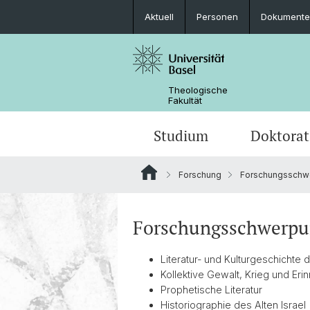
Aktuell
Personen
Dokumente
Theologische
Fakultät
Studium
Doktorat
Forschung
Forschungsschw
Studienangebote
Informationen zum Doktorat
Forschungsdatenmanagement
Auszeichnungen
Studienplanung
Doktorierende der Theologischen Fa
Forschungsnetzwerke
Organisation
Forschungsschwerpun
Publikationen
AlumniTheologie
Literatur- und Kulturgeschichte
Kollektive Gewalt, Krieg und Eri
Karl Barth-Zentrum
Prophetische Literatur
Historiographie des Alten Israel