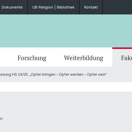
Dokumente
UB Religion | Bibliothek
Kontakt
Forschung
Weiterbildung
Fak
esung HS 24/25: „Opfer bringen – Opfer werden – Opfer sein“
Anmeldung / Termine
Anmeldung / Zulassung
Forschungsschwerpunkte
Aktuell
Lehrve
Basel 
Forsch
Servic
kultät
Mobilität
Unterstützung im Doktorat
Habilitation
Auszeichnungen
Fachgr
Ehrend
Förde
Diplom
Forschungsgruppe CORPUS
Fakultätstagung
Ringvo
el
Zentrum Religion-Wirtschaft-Politik
Theolo