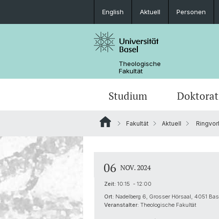
English
Aktuell
Personen
Theologische
Fakultät
Studium
Doktorat
Fakultät
Aktuell
Ringvorl
Studienangebote
Informationen zum Doktorat
Forschungsdatenmanagement
Auszeichnungen
Studienplanung
Doktorierende der Theologischen Fa
Forschungsnetzwerke
Organisation
06
NOV. 2024
Publikationen
AlumniTheologie
Zeit:
10:15 - 12:00
Ort:
Nadelberg 6, Grosser Hörsaal, 4051 Bas
Karl Barth-Zentrum
Veranstalter:
Theologische Fakultät