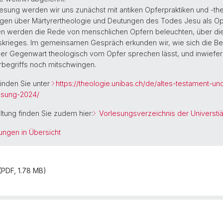
orlesung werden wir uns zunächst mit antiken Opferpraktiken und -t
en über Märtyrertheologie und Deutungen des Todes Jesu als Opf
nen werden die Rede von menschlichen Opfern beleuchten, über die
skrieges. Im gemeinsamen Gespräch erkunden wir, wie sich die B
 der Gegenwart theologisch vom Opfer sprechen lässt, und inwiefer
begriffs noch mitschwingen.
inden Sie unter
https://theologie.unibas.ch/de/altes-testament-un
esung-2024/
ltung finden Sie zudem hier:
Vorlesungsverzeichnis der Universtiä
ungen in Übersicht
(PDF, 1.78 MB)