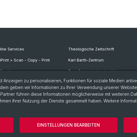
line Services
Theologische Zeitschrift
iPrint > Scan - Copy - Print
Karl Barth-Zentrum
-Services
Frey-Grynaeisches Institut
 Anzeigen zu personalisieren, Funktionen für soziale Medien anbiet
dem geben wir Informationen zu Ihrer Verwendung unserer Website a
artner führen diese Informationen möglicherweise mit weiteren D
Rahmen Ihrer Nutzung der Dienste gesammelt haben. Weitere Informat
EINSTELLUNGEN BEARBEITEN
ärung
Theologische Fakultät
Impressum & Kontakt
Cooki