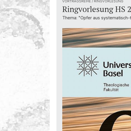
VORTRAGSREIHE / RINGVORLESUNG
Geschichte
Ringvorlesung HS 2
Thema: "Opfer aus systematisch-th