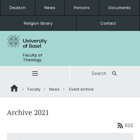
Deutsch
News
Persons
Documents
Religion library
Contact
Faculty of
Theology
Search
Faculty
News
Event archive
Archive 2021
RSS