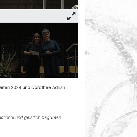
Dorothee Adrian und Dekanin / Fot
beiten 2024 und Dorothee Adrian
motional und geistlich begabten