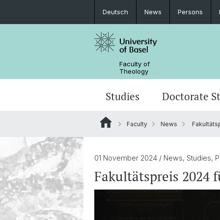
Deutsch
News
Persons
Faculty of
Theology
Studies
Doctorate S
Faculty
News
Fakultäts
Degree programs
Information on doctoral studies
Research Data Management
Awards
Prospective students
Doctoral students at the Faculty of
Research Networks
Organization
01 November 2024
/ News, Studies, P
Theology
Fakultätspreis 2024 
Publications
AlumniTheologie
Center for Religion, Economics and P