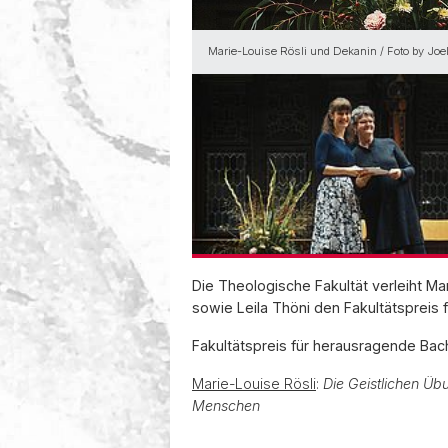
Marie-Louise Rösli und Dekanin / Foto by Joel
Die Theologische Fakultät verleiht M
sowie Leila Thöni den Fakultätspreis
Fakultätspreis für herausragende Bac
Marie-Louise Rösli
:
Die Geistlichen Übu
Menschen