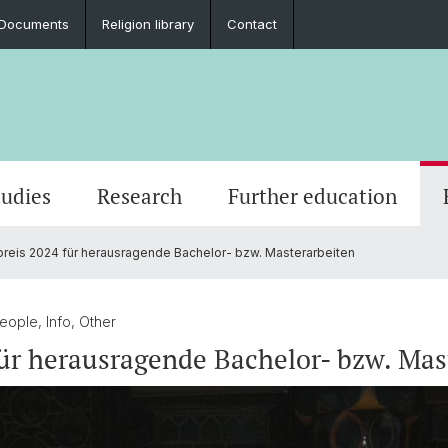
Documents
Religion library
Contact
tudies
Research
Further education
preis 2024 für herausragende Bachelor- bzw. Masterarbeiten
How to apply
Registration / Deadlines
Research Areas
News
Cours
Basel 
Resear
Servic
Mobility
Support and Funding
Habilitation
Awards
Studen
Honora
Fundin
Gradua
eople, Info, Other
für herausragende Bachelor- bzw. Mas
Leuenberg Faculty Retreat
Lectur
olitics
Theologische Zeitschrift
Histor