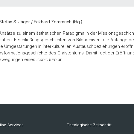
Stefan S. Jäger / Eckhard Zemmrich (Hg.)
re Ansätze zu einem ästhetischen Paradigma in der Missionsgeschic
ften, Erschließungsgeschichten von Bildarchiven, die Anfänge de
e Umgestaltungen in interkulturellen Austauschbeziehungen eröffne
sformationsgeschichte des Christentums. Damit regt der Eröffnun
bewegungen eines
iconic turn
an.
line Services
Theologische Zeitschrift