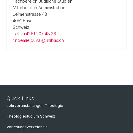
Fachbereich Jüdische Studien
Mitarbeiterin Administration
Leimenstrasse 48
4051 Basel
Schweiz
Tel.
+41 61 207 48 36
noemie.duval@unibas.ch
Quick Links
Lehrveranstaltungen Theologie
Theologiestudium Schweiz
Vorlesungsverzeichnis