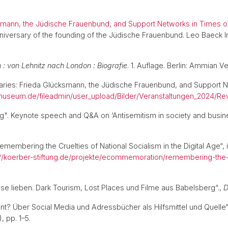
smann, the Jüdische Frauenbund, and Support Networks in Times o
niversary of the founding of the Jüdische Frauenbund. Leo Baeck 
: von Lehnitz nach London : Biografie
. 1. Auflage. Berlin: Ammian 
aries: Frieda Glücksmann, the Jüdische Frauenbund, and Support Ne
museum.de/fileadmin/user_upload/Bilder/Veranstaltungen_2024/Re
". Keynote speech and Q&A on ‘Antisemitism in society and busines
emembering the Cruelties of National Socialism in the Digital Age“, 
://koerber-stiftung.de/projekte/ecommemoration/remembering-the-cr
se lieben. Dark Tourism, Lost Places und Filme aus Babelsberg“.,
D
t? Über Social Media und Adressbücher als Hilfsmittel und Quelle
), pp. 1–5.