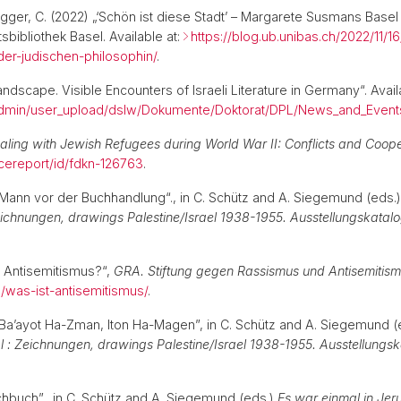
ger, C. (2022) „‘Schön ist diese Stadt’ – Margarete Susmans Basel
tsbibliothek Basel. Available at:
https://blog.ub.unibas.ch/2022/11/
r-judischen-philosophin/
.
andscape. Visible Encounters of Israeli Literature in Germany“. Avail
ileadmin/user_upload/dslw/Dokumente/Doktorat/DPL/News_and_Events
ling with Jewish Refugees during World War II: Conflicts and Coope
cereport/id/fdkn-126763
.
r Mann vor der Buchhandlung“., in C. Schütz and A. Siegemund (eds.
eichnungen, drawings Palestine/Israel 1938-1955. Ausstellungskatal
st Antisemitismus?“,
GRA. Stiftung gegen Rassismus und Antisemitis
/was-ist-antisemitismus/
.
 Ba’ayot Ha-Zman, Iton Ha-Magen”, in C. Schütz and A. Siegemund (
l : Zeichnungen, drawings Palestine/Israel 1938-1955. Ausstellungs
ochbuch”., in C. Schütz and A. Siegemund (eds.)
Es war einmal in Jer