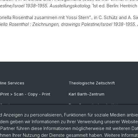
estine/Israel 1938-1955. Ausstellungskatalog
. 1st ed. Berlin: Hentri
briella Rosenthal zusammen mit Yossi Stern”., in C. Schütz and A. 
ella Rosenthal : Zeichnungen, drawings Palestine/Israel 1938-1955.
line Services
Theologische Zeitschrift
iPrint > Scan - Copy - Print
Karl Barth-Zentrum
-Services
Frey-Grynaeisches Institut
 Anzeigen zu personalisieren, Funktionen für soziale Medien anbiet
dem geben wir Informationen zu Ihrer Verwendung unserer Website a
artner führen diese Informationen möglicherweise mit weiteren D
Rahmen Ihrer Nutzung der Dienste gesammelt haben. Weitere Informat