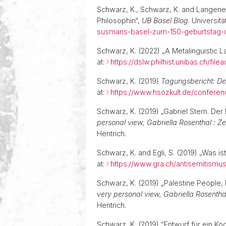
Schwarz, K., Schwarz, K. and Langeneg
Philosophin“,
UB Basel Blog
. Universitä
susmans-basel-zum-150-geburtstag-de
Schwarz, K. (2022) „A Metalinguistic L
at:
https://dslw.philhist.unibas.ch/f
Schwarz, K. (2019)
Tagungsbericht: Dea
at:
https://www.hsozkult.de/conferen
Schwarz, K. (2019) „Gabriel Stern. De
personal view, Gabriella Rosenthal : Z
Hentrich.
Schwarz, K. and Egli, S. (2019) „Was i
at:
https://www.gra.ch/antisemitismus
Schwarz, K. (2019) „Palestine People,
very personal view, Gabriella Rosentha
Hentrich.
Schwarz, K. (2019) “Entwurf für ein K