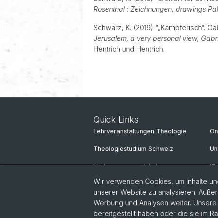
Rosenthal : Zeichnungen, drawings Pal
Schwarz, K. (2019) “„Kämpferisch“. Ga
Jerusalem, a very personal view, Gabri
Hentrich und Hentrich.
Quick Links
Lehrveranstaltungen Theologie
On
Theologiestudium Schweiz
Un
Vorlesungsverzeichnis
IT
Wir verwenden Cookies, um Inhalte und
unserer Website zu analysieren. Außer
Werbung und Analysen weiter. Unsere P
bereitgestellt haben oder die sie im 