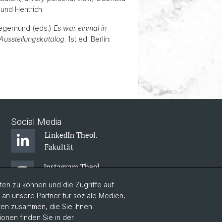
ch und Hentrich.
Siegemund (eds.)
Es war einmal in
 Ausstellungskatalog
. 1st ed. Berlin:
Social Media
LinkedIn Theol.
Fakultät
Instagram Theol.
Fakultät
en zu können und die Zugriffe auf
n unsere Partner für soziale Medien,
Zentr. Jüd. Studien
aten zusammen, die Sie ihnen
ionen finden Sie in der