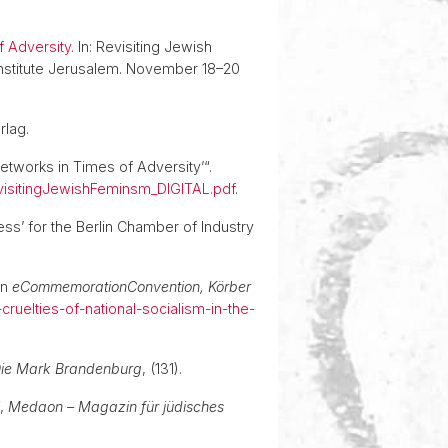
f Adversity.
In: Revisiting Jewish
Institute Jerusalem. November 18–20
Verlag.
tworks in Times of Adversity’“.
visitingJewishFeminsm_DIGITAL.pdf
.
s’ for the Berlin Chamber of Industry
in
eCommemorationConvention, Körber
uelties-of-national-socialism-in-the-
ie Mark Brandenburg
, (131).
“,
Medaon – Magazin für jüdisches