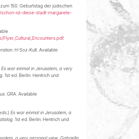
 zum 150. Geburtstag der jüdischen
16/schon-ist-diese-stadt-margarete-
able
/Flyer_Cultural_Encounters.pdf
.
ration
. H-Soz-Kult. Available
)
Es war einmal in Jerusalem, a very
og
. 1st ed. Berlin: Hentrich und
mus
. GRA. Available
eds.)
Es war einmal in Jerusalem, a
katalog
. 1st ed. Berlin: Hentrich und
usalem, a very personal view, Gabriella